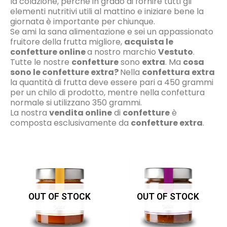
la colazione, perché in grado di fornire tutti gli
elementi nutritivi utili al mattino e iniziare bene la
giornata è importante per chiunque.
Se ami la sana alimentazione e sei un appassionato
fruitore della frutta migliore,
acquista le
confetture online
a nostro marchio
Vestuto
.
Tutte le nostre
confetture
sono
extra
. Ma
cosa
sono le confetture extra?
Nella
confettura extra
la quantità di frutta deve essere pari a 450 grammi
per un chilo di prodotto, mentre nella confettura
normale si utilizzano 350 grammi.
La nostra
vendita online
di
confetture
è
composta esclusivamente da
confetture extra
.
OUT OF STOCK
OUT OF STOCK