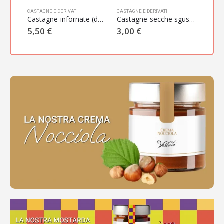
CASTAGNE E DERIVATI
CASTAGNE E DERIVATI
CASTAG
Castagne fresche di Montella
Castagne infornate (del Prete)
Castagne secche sgusciate
Crem
00
€
5,50
€
3,00
€
6,0