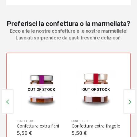
Preferisci la confettura o la marmellata?
Ecco a te le nostre confetture e le nostre marmellate!
Lasciati sorprendere da gusti freschi e deliziosi!
K
OUT OF STOCK
OUT OF STOCK
CONFETTURE
CONFETTURE
CONFET
Confettura extra albicocche
Confettura extra fichi
Confettura extra fragole
5,50
€
5,50
€
5,5