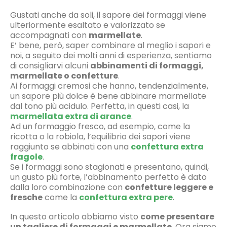
Gustati anche da soli, il sapore dei formaggi viene
ulteriormente esaltato e valorizzato se
accompagnati con
marmellate
.
E’ bene, però, saper combinare al meglio i sapori e
noi, a seguito dei molti anni di esperienza, sentiamo
di consigliarvi alcuni
abbinamenti di formaggi,
marmellate o confetture
.
Ai formaggi cremosi che hanno, tendenzialmente,
un sapore più dolce è bene abbinare marmellate
dal tono più acidulo. Perfetta, in questi casi, la
marmellata extra di arance
.
Ad un formaggio fresco, ad esempio, come la
ricotta o la robiola, l’equilibrio dei sapori viene
raggiunto se abbinati con una
confettura extra
fragole
.
Se i formaggi sono stagionati e presentano, quindi,
un gusto più forte, l’abbinamento perfetto è dato
dalla loro combinazione con
confetture leggere e
fresche
come la
confettura extra pere
.
In questo articolo abbiamo visto
come presentare
un tagliere di formaggi e marmellate
. Ora siamo