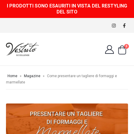
I PRODOTTI SONO ESAURITI IN VISTA DEL RESTYLING
DEL SITO
0
Home
»
Magazine
»
Come presentare un tagliere di formaggi e
marmellate