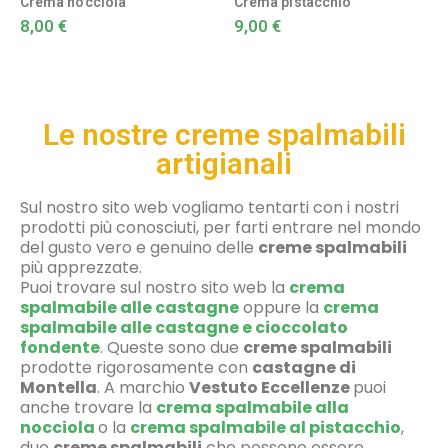
Crema nocciola
Crema pistacchio
8,00
€
9,00
€
Le nostre creme spalmabili
artigianali
Sul nostro sito web vogliamo tentarti con i nostri
prodotti più conosciuti, per farti entrare nel mondo
del gusto vero e genuino delle
creme spalmabili
più apprezzate.
Puoi trovare sul nostro sito web la
crema
spalmabile alle castagne
oppure la
crema
spalmabile alle castagne e cioccolato
fondente
. Queste sono due
creme spalmabili
prodotte rigorosamente con
castagne di
Montella
. A marchio
Vestuto Eccellenze
puoi
anche trovare la
crema spalmabile alla
nocciola
o la
crema spalmabile al pistacchio
,
due
creme spalmabili
che possono essere