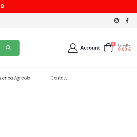
TO
0
Carrello
Account
0,00
€
Azienda Agricola
Contatti