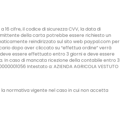
16 cifre, il codice di sicurezza CVV, la data di
mittente della carta potrebbe essere richiesto un
omaticamente reindirizzato sul sito web paypal.com per
cario dopo aver cliccato su “effettua ordine” verrà
o deve essere effettuato entro 3 giorni e deve essere
. In caso di mancata ricezione della contabile entro 3
782100000001056 Intestato a: AZIENDA AGRICOLA VESTUTO
o la normativa vigente nel caso in cui non accetta