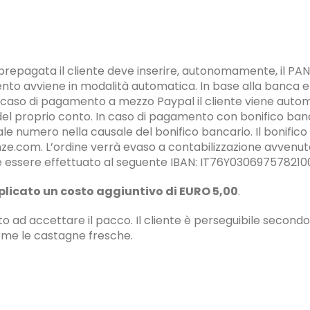
repagata il cliente deve inserire, autonomamente, il PAN a 
nto avviene in modalità automatica. In base alla banca e
. In caso di pagamento a mezzo Paypal il cliente viene aut
i del proprio conto. In caso di pagamento con bonifico ban
le numero nella causale del bonifico bancario. Il bonific
nze.com. L’ordine verrà evaso a contabilizzazione avvenuta
co deve essere effettuato al seguente IBAN: IT76Y0306975
licato un costo aggiuntivo di EURO 5,00
.
o ad accettare il pacco. Il cliente è perseguibile second
me le castagne fresche.