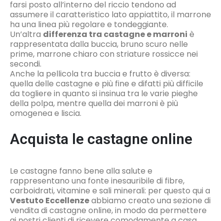
farsi posto all’interno del riccio tendono ad
assumere il caratteristico lato appiattito, il marrone
ha una linea più regolare e tondeggiante.
Un’altra
differenza tra castagne e marroni
è
rappresentata dalla buccia, bruno scuro nelle
prime, marrone chiaro con striature rossicce nei
secondi.
Anche la pellicola tra buccia e frutto è diversa:
quella delle castagne e più fine e difatti più difficile
da togliere in quanto si insinua tra le varie pieghe
della polpa, mentre quella dei marroni è più
omogenea e liscia.
Acquista le castagne online
Le castagne fanno bene alla salute e
rappresentano una fonte inesauribile di fibre,
carboidrati, vitamine e sali minerali: per questo qui a
Vestuto Eccellenze
abbiamo creato una sezione di
vendita di castagne online, in modo da permettere
ai nostri clienti di ricevere comodamente a casa