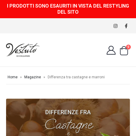
I PRODOTTI SONO ESAURITI IN VISTA DEL RESTYLING
DEL SITO
0
Home
»
Magazine
»
Differenza tra castagne e marroni