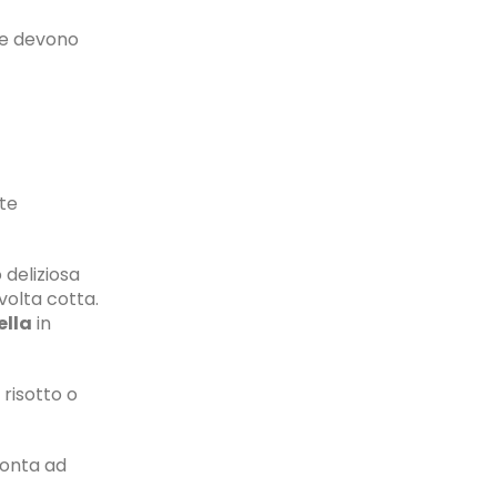
he devono
ate
 deliziosa
volta cotta.
ella
in
 risotto o
ronta ad