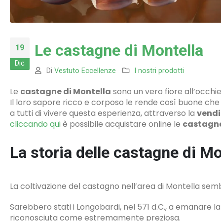
Le castagne di Montella
19
Dic
Di
Vestuto Eccellenze
I nostri prodotti
Le
castagne di Montella
sono un vero fiore all’occhi
Il loro sapore ricco e corposo le rende così buone che un
a tutti di vivere questa esperienza, attraverso la
vendi
cliccando qui
è possibile acquistare online le
castagne
La storia delle castagne di Mo
La coltivazione del castagno nell’area di Montella sembr
Sarebbero stati i Longobardi, nel 571 d.C., a emanare 
riconosciuta come estremamente preziosa.