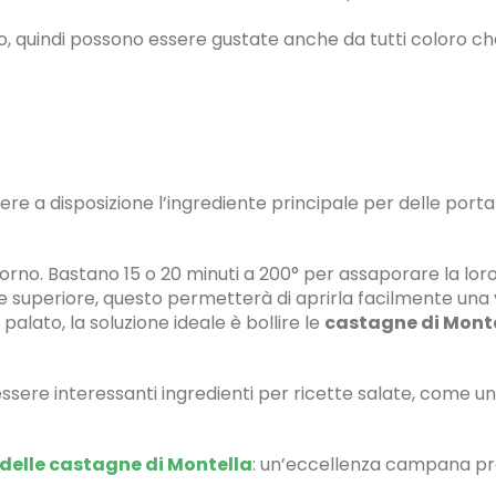
o, quindi possono essere gustate anche da tutti coloro c
re a disposizione l’ingrediente principale per delle port
orno. Bastano 15 o 20 minuti a 200° per assaporare la loro
e superiore, questo permetterà di aprirla facilmente una 
palato, la soluzione ideale è bollire le
castagne di Mont
a essere interessanti ingredienti per ricette salate, come un
 delle castagne di Montella
: un’eccellenza campana p