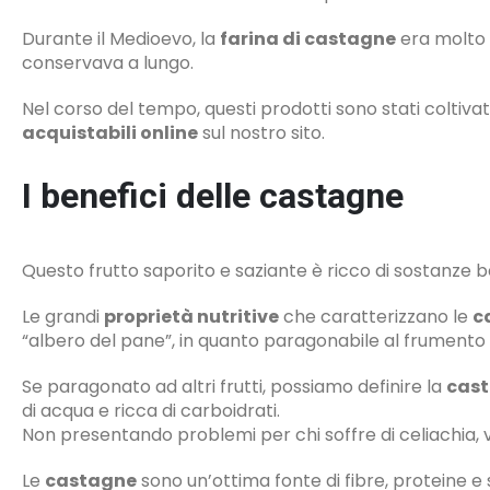
Durante il Medioevo, la
farina di castagne
era molto u
conservava a lungo.
Nel corso del tempo, questi prodotti sono stati coltiva
acquistabili online
sul nostro sito.
I benefici delle castagne
Questo frutto saporito e saziante è ricco di sostanze 
Le grandi
proprietà nutritive
che caratterizzano le
c
“albero del pane”, in quanto paragonabile al frumento o
Se paragonato ad altri frutti, possiamo definire la
cas
di acqua e ricca di carboidrati.
Non presentando problemi per chi soffre di celiachia, v
Le
castagne
sono un’ottima fonte di fibre, proteine e 