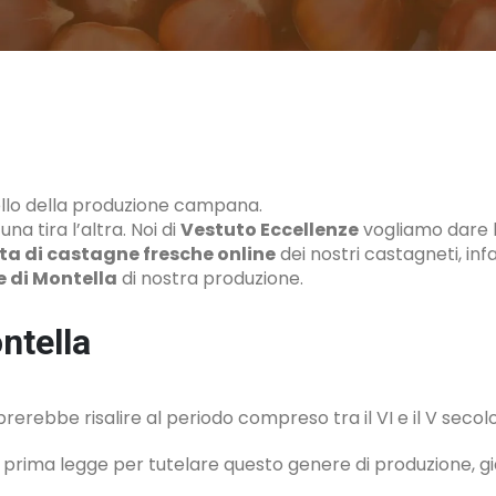
ello della produzione campana.
a tira l’altra. Noi di
Vestuto Eccellenze
vogliamo dare la
ta di castagne fresche online
dei nostri castagneti, infa
 di Montella
di nostra produzione.
ntella
erebbe risalire al periodo compreso tra il VI e il V secolo
la prima legge per tutelare questo genere di produzione, g