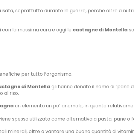
sata, soprattutto durante le guerre, perchè oltre a nutrir
ti con la massima cura e oggi le
castagne di Montella
so
benefiche per tutto l’organismo.
astagne di Montella
gli hanno donato il nome di “pane de
 al riso.
tagna
un elemento un po’ anomalo, in quanto relativam
iene spesso utilizzata come alternativa a pasta, pane o f
sali minerali, oltre a vantare una buona quantità di vitami