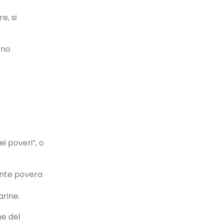
e, si
no
i poveri”, o
ente povera
arine.
ne del