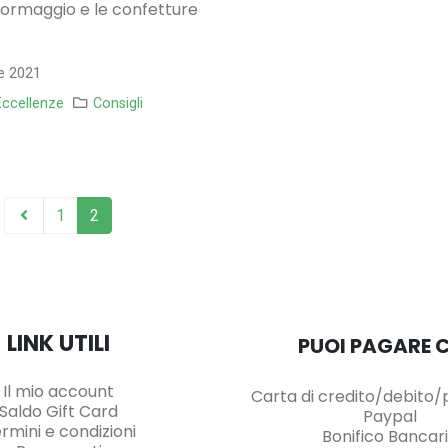
 formaggio e le confetture
e 2021
Eccellenze
Consigli
1
2
LINK UTILI
PUOI PAGARE 
Il mio account
Carta di credito/debito
Saldo Gift Card
Paypal
rmini e condizioni
Bonifico Bancar