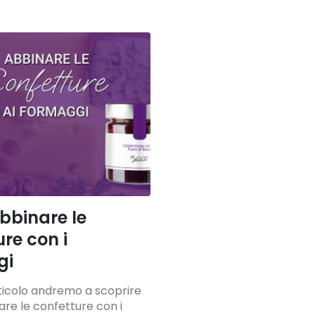
binare le
re con i
gi
ticolo andremo a scoprire
re le confetture con i