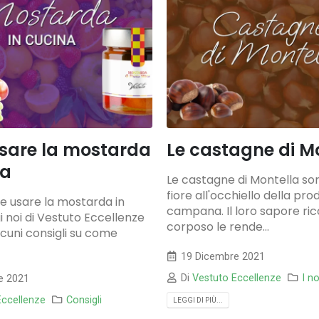
sare la mostarda
Le castagne di M
na
Le castagne di Montella so
fiore all'occhiello della pr
 usare la mostarda in
campana. Il loro sapore ric
 noi di Vestuto Eccellenze
corposo le rende...
cuni consigli su come
19 Dicembre 2021
Di
Vestuto Eccellenze
I no
e 2021
Eccellenze
Consigli
LEGGI DI PIÙ...