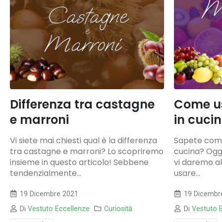
Differenza tra castagne
Come u
e marroni
in cuci
Vi siete mai chiesti qual è la differenza
Sapete come
tra castagne e marroni? Lo scopriremo
cucina? Oggi
insieme in questo articolo! Sebbene
vi daremo al
tendenzialmente...
usare...
19 Dicembre 2021
19 Dicembr
Di
Vestuto Eccellenze
Curiosità
Di
Vestuto 