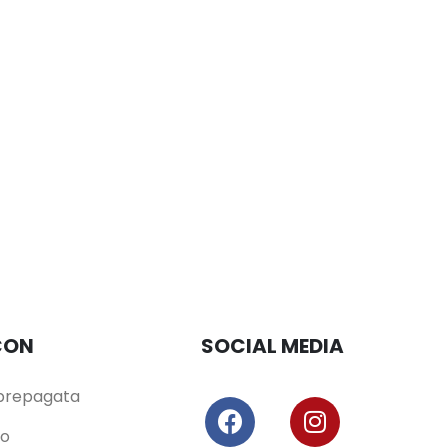
CON
SOCIAL MEDIA
/prepagata
io